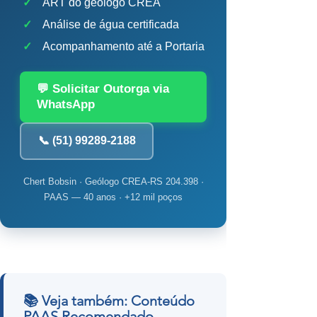
✓
ART do geólogo CREA
✓
Análise de água certificada
✓
Acompanhamento até a Portaria
💬 Solicitar Outorga via
WhatsApp
📞 (51) 99289-2188
Chert Bobsin · Geólogo CREA-RS 204.398 ·
PAAS — 40 anos · +12 mil poços
📚 Veja também: Conteúdo
PAAS Recomendado