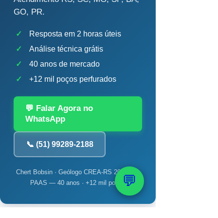
GO, PR.
✓
Resposta em 2 horas úteis
✓
Análise técnica grátis
✓
40 anos de mercado
✓
+12 mil poços perfurados
💬 Falar Agora no
WhatsApp
📞 (51) 99289-2188
Chert Bobsin · Geólogo CREA-RS 204.398 ·
💬
PAAS — 40 anos · +12 mil poços