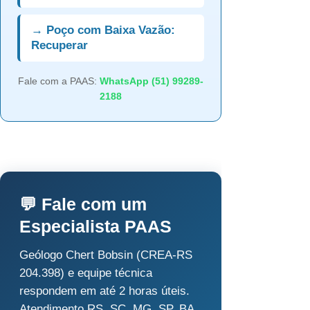
→ Poço com Baixa Vazão:
Recuperar
Fale com a PAAS:
WhatsApp (51) 99289-
2188
💬 Fale com um
Especialista PAAS
Geólogo Chert Bobsin (CREA-RS
204.398) e equipe técnica
respondem em até 2 horas úteis.
Atendimento RS, SC, MG, SP, BA,