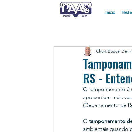
Início
Test
Chert Bobsin
2 min
Tamponame
RS - Ente
O tamponamento é um
apresentam mais va
(Departamento de Re
O 
tamponamento de 
ambientais quando o