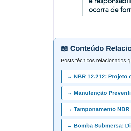
e responsabil
ocorra de for
📖 Conteúdo Relaci
Posts técnicos relacionados q
→ NBR 12.212: Projeto 
→ Manutenção Preventi
→ Tamponamento NBR 
→ Bomba Submersa: D