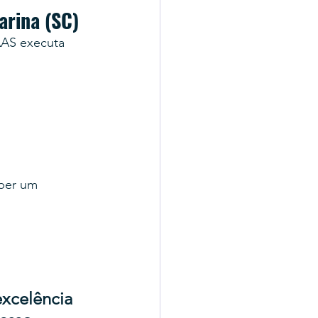
arina (SC)
AAS executa 
 
ber um 
xcelência 