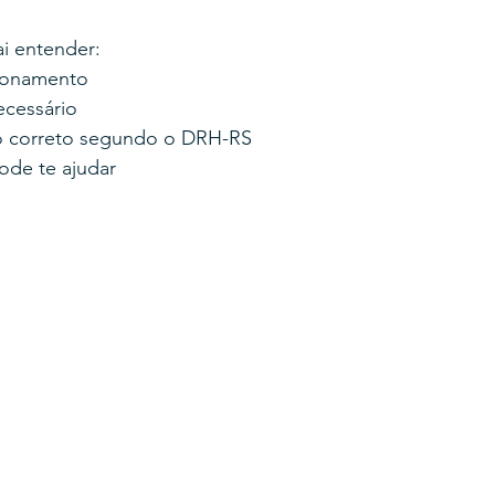
ai entender:
ponamento
ecessário
o correto segundo o DRH-RS
de te ajudar