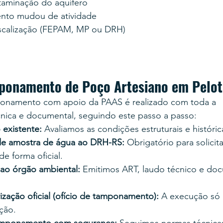
taminação do aquífero
to mudou de atividade
iscalização (FEPAM, MP ou DRH)
ponamento de Poço Artesiano em Pelot
onamento com apoio da PAAS é realizado com toda a 
cnica e documental, seguindo este passo a passo:
existente: 
Avaliamos as condições estruturais e históri
de amostra de água ao DRH-RS: 
Obrigatório para solicita
 forma oficial.
 ao órgão ambiental: 
Emitimos ART, laudo técnico e do
zação oficial (ofício de tamponamento): 
A execução só 
ção.
mponamento com segurança: 
Seguimos normas técnicas,