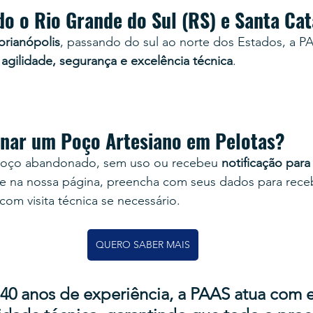
o o Rio Grande do Sul (RS) e Santa Cat
orianópolis
, passando do sul ao norte dos Estados, a P
 
agilidade, segurança e excelência técnica
.
nar um Poço Artesiano em 
Pelotas
?
poço abandonado, sem uso ou recebeu 
notificação para
re na nossa página, preencha com seus dados para rece
 com visita técnica se necessário.
QUERO SABER MAIS
0 anos de experiência, a PAAS atua com e