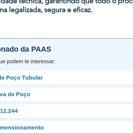
idade técnica, garantindo que todo o proc
ma legalizada, segura e eficaz.
onado da PAAS
ue podem te interessar:
de Poço Tubular
va de Poço
12.244
imensionamento