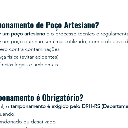
ponamento de Poço Artesiano?
 um poço artesiano
 é o processo técnico e regulament
e um poço que não será mais utilizado, com o objetivo d
fero contra contaminações
a física (evitar acidentes)
ncias legais e ambientais
onamento é Obrigatório?
l, o 
tamponamento é exigido pelo DRH-RS (Departame
quando:
andonado ou desativado