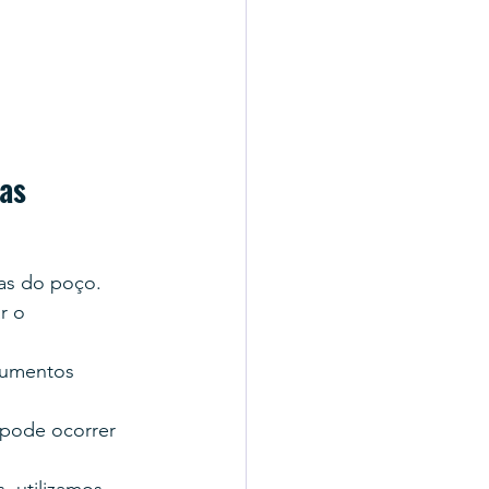
as
cas do poço.
r o 
cumentos 
pode ocorrer 
 utilizamos 