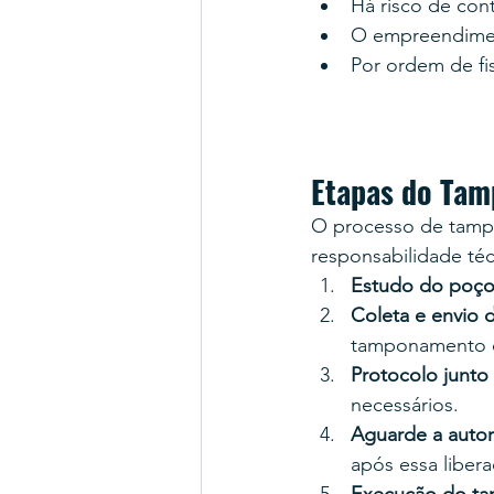
Há risco de con
O empreendimen
Por ordem de f
Etapas do Tam
O processo de tamp
responsabilidade té
Estudo do poço 
Coleta e envio 
tamponamento de
Protocolo junto
necessários.
Aguarde a autori
após essa libera
Execução do ta