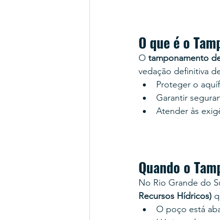
O que é o Tam
O 
tamponamento de
vedação definitiva d
Proteger o aquí
Garantir seguranç
Atender às exigê
Quando o Tamp
No Rio Grande do Su
Recursos Hídricos)
 
O poço está ab