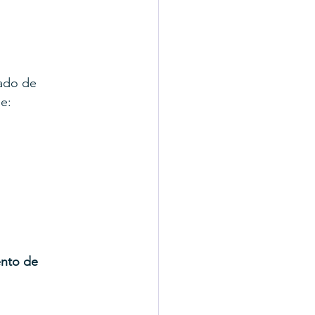
ado de 
e:
nto de 