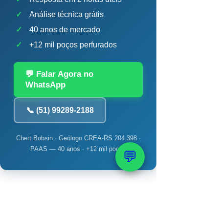
✓
Análise técnica grátis
✓
40 anos de mercado
✓
+12 mil poços perfurados
💬 Falar Agora no
WhatsApp
📞 (51) 99289-2188
Chert Bobsin · Geólogo CREA-RS 204.398 ·
PAAS — 40 anos · +12 mil poços
💬