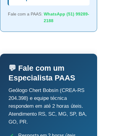
Fale com a PAAS:
WhatsApp (51) 99289-
2188
💬 Fale com um
Especialista PAAS
Geólogo Chert Bobsin (CREA-RS
204.398) e equipe técnica
respondem em até 2 horas úteis.
Atendimento RS, SC, MG, SP, BA,
GO, PR.
✓
Resposta em 2 horas úteis