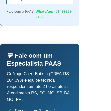
Fale com a PAAS:
WhatsApp (51) 99289-
2188
💬 Fale com um
Especialista PAAS
Geólogo Chert Bobsin (CREA-RS
204.398) e equipe técnica
respondem em até 2 horas úteis.
Atendimento RS, SC, MG, SP, BA,
GO, PR.
✓
Resposta em 2 horas úteis