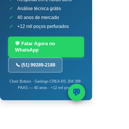
✓
Análise técnica grátis
✓
40 anos de mercado
✓
+12 mil poços perfurados
💬 Falar Agora no
WhatsApp
📞 (51) 99289-2188
Chert Bobsin · Geólogo CREA-RS 204.398 ·
PAAS — 40 anos · +12 mil poços
💬