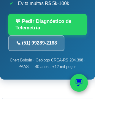
✓
Evita multas R$ 5k-100k
💬 Pedir Diagnóstico de
Telemetria
📞 (51) 99289-2188
Chert Bobsin · Geólogo CREA-RS 204.398 ·
PAAS — 40 anos · +12 mil poços
💬
📚 Veja também: Conteúdo
PAAS Recomendado
→ Quanto custa um poço