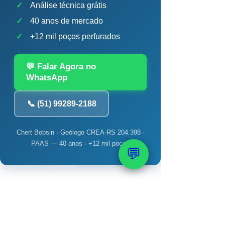
✓
Análise técnica grátis
✓
40 anos de mercado
✓
+12 mil poços perfurados
💬 Falar Agora no
WhatsApp
📞 (51) 99289-2188
Chert Bobsin · Geólogo CREA-RS 204.398 ·
PAAS — 40 anos · +12 mil poços
💬
📚 Veja também: Bomba,