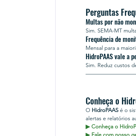
Perguntas Freq
Multas por não mon
Sim. SEMA-MT multa,
Frequência de mon
Mensal para a maiori
HidroPAAS vale a p
Sim. Reduz custos de
Conheça o Hid
O 
HidroPAAS
 é o s
alertas e relatórios 
▶ Conheça o HidroP
▶ Fale com nosso g