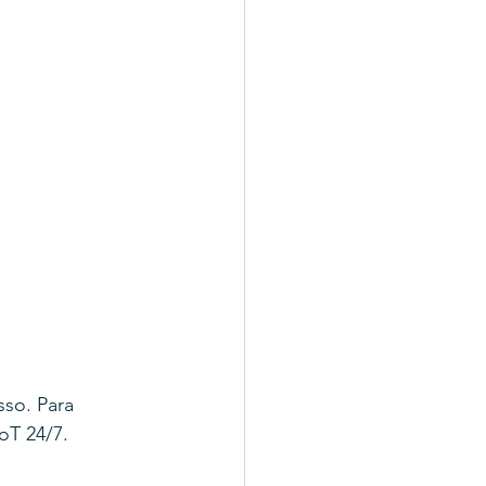
so. Para 
oT 24/7.