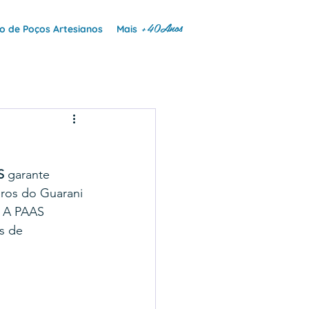
+40Anos
 de Poços Artesianos
Mais
S
 garante 
eros do Guarani 
 A PAAS 
s de 