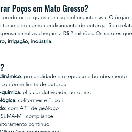
orar Poços em Mato Grosso?
r produtor de grãos com agricultura intensiva. O órgão 
itoramento como condicionante de outorga. Sem relatór
spensa e multas chegam a R$ 2 milhões. Os setores que
ro, irrigação, indústria
.
o?
 dinâmico
: profundidade em repouso e bombeamento
: conforme limite de outorga
o-química
: pH, condutividade, ferro, etc
ológica
: coliformes e E. coli
ado
: com ART de geólogo
: SEMA-MT compliance
nitoramento contínuo