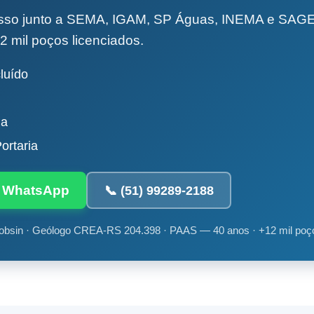
esso junto a SEMA, IGAM, SP Águas, INEMA e SA
2 mil poços licenciados.
luído
da
ortaria
ia WhatsApp
📞 (51) 99289-2188
obsin · Geólogo CREA-RS 204.398 · PAAS — 40 anos · +12 mil poç