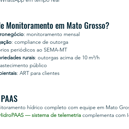
a WhatsApp em tempo real
de Monitoramento em Mato Grosso?
ronegócio
: monitoramento mensal
gação
: compliance de outorga
tórios periódicos ao SEMA-MT
riedades rurais
: outorgas acima de 10 m³/h
bastecimento público
ientais
: ART para clientes
a PAAS
itoramento hídrico completo com equipe em Mato Gros
HidroPAAS — sistema de telemetria
 complementa com I