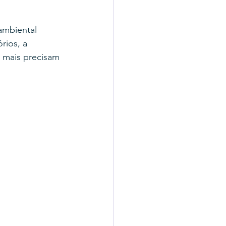
ambiental 
ios, a 
 mais precisam 