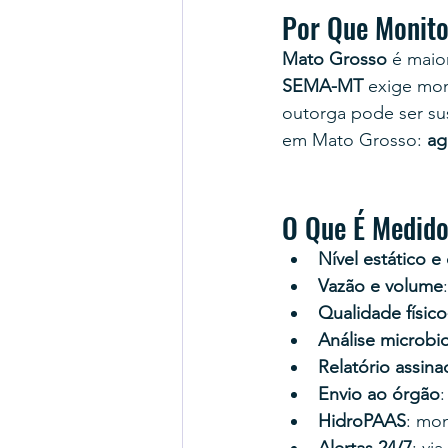
Por Que Monit
Mato Grosso
 é maio
SEMA-MT
 exige mon
outorga pode ser su
em Mato Grosso: 
ag
O Que É Medid
Nível estático e
Vazão e volume
Qualidade físic
Análise microbi
Relatório assin
Envio ao órgão
HidroPAAS
: mo