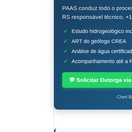
PAAS conduz todo o proc
RS responsável técnico, +1
✓
Estudo hidrogeológico inc
✓
ART do geólogo CREA
✓
Análise de água certifica
✓
Acompanhamento até a P
💬 Solicitar Outorga v
Chert B