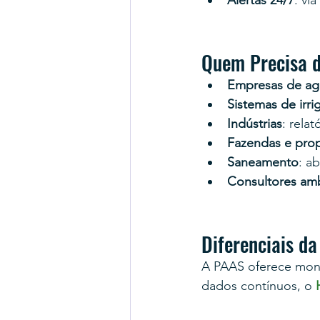
Alertas 24/7
: vi
Quem Precisa 
Empresas de ag
Sistemas de irri
Indústrias
: rela
Fazendas e prop
Saneamento
: a
Consultores amb
Diferenciais d
A PAAS oferece mon
dados contínuos, o 