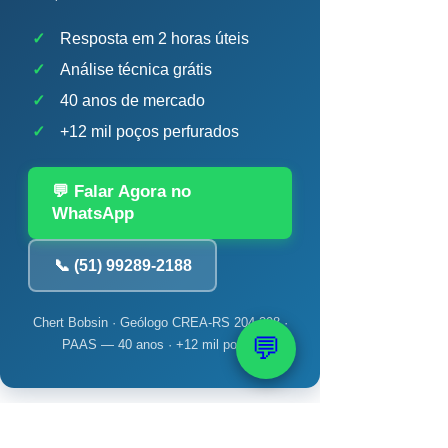
✓
Resposta em 2 horas úteis
✓
Análise técnica grátis
✓
40 anos de mercado
✓
+12 mil poços perfurados
💬 Falar Agora no
WhatsApp
📞 (51) 99289-2188
Chert Bobsin · Geólogo CREA-RS 204.398 ·
💬
PAAS — 40 anos · +12 mil poços