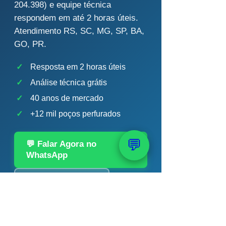
204.398) e equipe técnica
respondem em até 2 horas úteis.
Atendimento RS, SC, MG, SP, BA,
GO, PR.
✓
Resposta em 2 horas úteis
✓
Análise técnica grátis
✓
40 anos de mercado
✓
+12 mil poços perfurados
💬
💬 Falar Agora no
WhatsApp
📞 (51) 99289-2188
Chert Bobsin · Geólogo CREA-RS 204.398 ·
PAAS — 40 anos · +12 mil poços