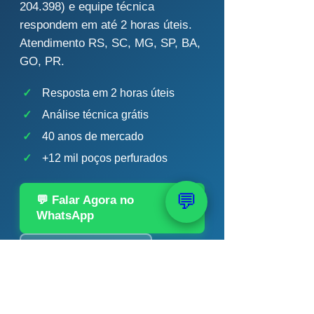
204.398) e equipe técnica
respondem em até 2 horas úteis.
Atendimento RS, SC, MG, SP, BA,
GO, PR.
✓
Resposta em 2 horas úteis
✓
Análise técnica grátis
✓
40 anos de mercado
✓
+12 mil poços perfurados
💬
💬 Falar Agora no
WhatsApp
📞 (51) 99289-2188
Chert Bobsin · Geólogo CREA-RS 204.398 ·
PAAS — 40 anos · +12 mil poços