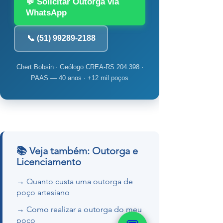
💬 Solicitar Outorga via
WhatsApp
📞 (51) 99289-2188
Chert Bobsin · Geólogo CREA-RS 204.398 ·
PAAS — 40 anos · +12 mil poços
📚 Veja também: Outorga e
Licenciamento
→ Quanto custa uma outorga de
poço artesiano
→ Como realizar a outorga do meu
poço