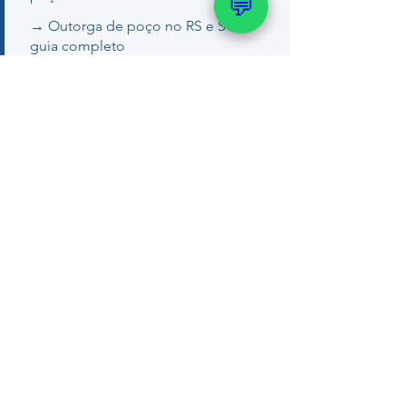
💬
→ Outorga de poço no RS e SC —
guia completo
→ Como regularizar poço artesiano
Quer um orçamento ou tirar dúvidas
com nosso geólogo?
💬 WhatsApp (51) 99289-
2188
📞 (51) 99289-2188