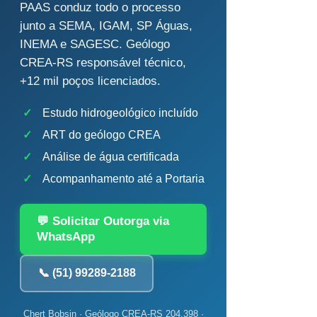
PAAS conduz todo o processo
junto a SEMA, IGAM, SP Águas,
INEMA e SAGESC. Geólogo
CREA-RS responsável técnico,
+12 mil poços licenciados.
✓
Estudo hidrogeológico incluído
✓
ART do geólogo CREA
✓
Análise de água certificada
✓
Acompanhamento até a Portaria
💬 Solicitar Outorga via
WhatsApp
📞 (51) 99289-2188
Chert Bobsin · Geólogo CREA-RS 204.398 ·