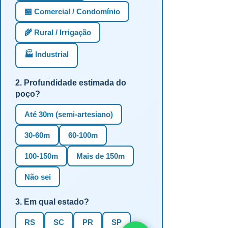
🏪 Comercial / Condomínio
🌾 Rural / Irrigação
🏭 Industrial
2. Profundidade estimada do
poço?
Até 30m (semi-artesiano)
30-60m
60-100m
100-150m
Mais de 150m
Não sei
3. Em qual estado?
RS
SC
PR
SP