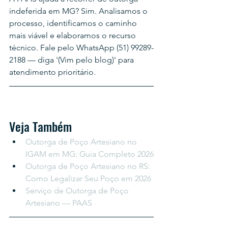
indeferida em MG? Sim. Analisamos o 
processo, identificamos o caminho 
mais viável e elaboramos o recurso 
técnico. Fale pelo WhatsApp (51) 99289-
2188 — diga '(Vim pelo blog)' para 
atendimento prioritário.
Veja Também
Outorga de Poço Artesiano no 
IGAM em MG: Guia Completo 2026
Outorga de Poço Artesiano no RS: 
Como Legalizar Seu Poço em 2026
Serviço de Outorga de Poço 
Artesiano — PAAS