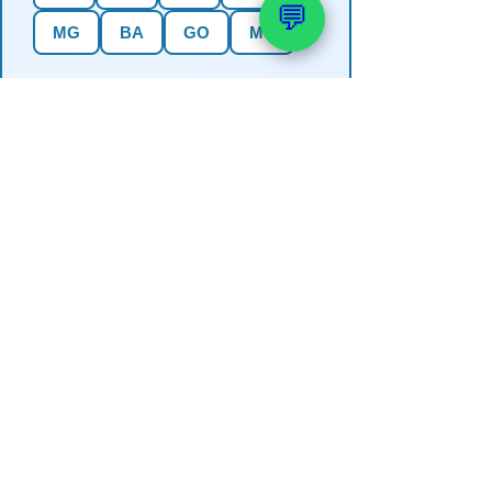
💬
MG
BA
GO
MS
4. Precisa de outorga + análise de
água?
✅ Sim (recomendado)
Não, só perfuração
Não sei se preciso
📚 Veja também: Outorga e
Licenciamento