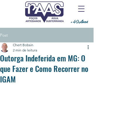
+40Anos
Post
Chert Bobsin
2 min de leitura
Outorga Indeferida em MG: O
que Fazer e Como Recorrer no
IGAM