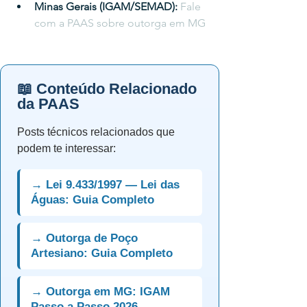
Minas Gerais (IGAM/SEMAD): 
Fale 
com a PAAS sobre outorga em MG
📖 Conteúdo Relacionado
da PAAS
Posts técnicos relacionados que
podem te interessar:
→ Lei 9.433/1997 — Lei das
Águas: Guia Completo
→ Outorga de Poço
Artesiano: Guia Completo
→ Outorga em MG: IGAM
Passo a Passo 2026