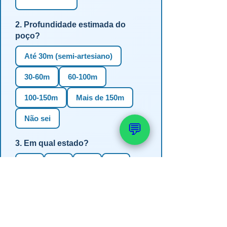
2. Profundidade estimada do
poço?
Até 30m (semi-artesiano)
30-60m
60-100m
100-150m
Mais de 150m
Não sei
💬
3. Em qual estado?
RS
SC
PR
SP
MG
BA
GO
MS
4. Precisa de outorga + análise de
água?