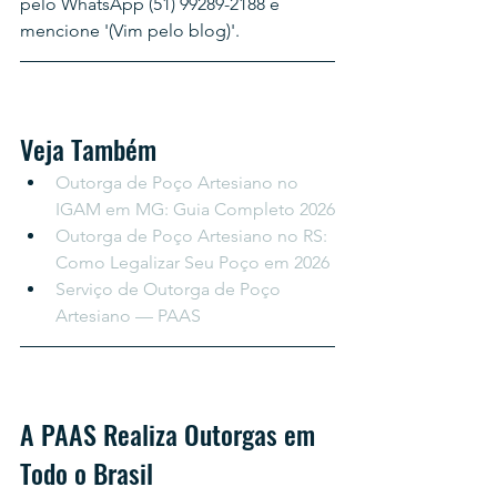
pelo WhatsApp (51) 99289-2188 e 
mencione '(Vim pelo blog)'.
Veja Também
Outorga de Poço Artesiano no 
IGAM em MG: Guia Completo 2026
Outorga de Poço Artesiano no RS: 
Como Legalizar Seu Poço em 2026
Serviço de Outorga de Poço 
Artesiano — PAAS
A PAAS Realiza Outorgas em 
Todo o Brasil