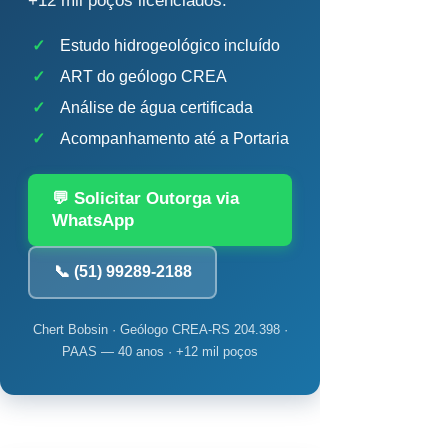
+12 mil poços licenciados.
✓
Estudo hidrogeológico incluído
✓
ART do geólogo CREA
✓
Análise de água certificada
✓
Acompanhamento até a Portaria
💬 Solicitar Outorga via
WhatsApp
📞 (51) 99289-2188
Chert Bobsin · Geólogo CREA-RS 204.398 ·
PAAS — 40 anos · +12 mil poços