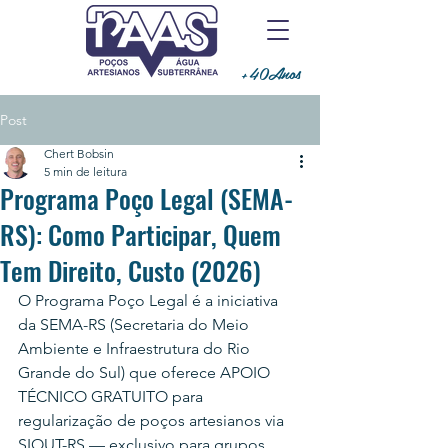
+40Anos
Post
Chert Bobsin
5 min de leitura
Programa Poço Legal (SEMA-
RS): Como Participar, Quem
Tem Direito, Custo (2026)
O Programa Poço Legal é a iniciativa 
da SEMA-RS (Secretaria do Meio 
Ambiente e Infraestrutura do Rio 
Grande do Sul) que oferece APOIO 
TÉCNICO GRATUITO para 
regularização de poços artesianos via 
SIOUT-RS — exclusivo para grupos 