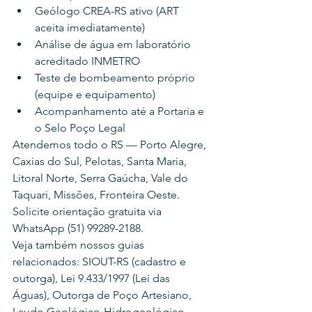
Geólogo CREA-RS ativo (ART 
aceita imediatamente)
Análise de água em laboratório 
acreditado INMETRO
Teste de bombeamento próprio 
(equipe e equipamento)
Acompanhamento até a Portaria e 
o Selo Poço Legal
Atendemos todo o RS — Porto Alegre, 
Caxias do Sul, Pelotas, Santa Maria, 
Litoral Norte, Serra Gaúcha, Vale do 
Taquari, Missões, Fronteira Oeste. 
Solicite orientação gratuita via 
WhatsApp (51) 99289-2188.
Veja também nossos guias 
relacionados: SIOUT-RS (cadastro e 
outorga), Lei 9.433/1997 (Lei das 
Águas), Outorga de Poço Artesiano, 
Laudo Geológico-Hidrogeológico, 