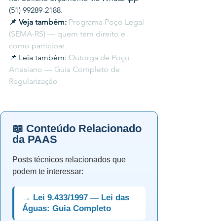
(51) 99289-2188.
📌 Veja também: 
Programa Poço Legal 
(SEMA-RS) — quem tem direito e 
como participar
📌 Leia também: 
Outorga de Poço 
Artesiano — Guia Completo de 
Regularização
📖 Conteúdo Relacionado
da PAAS
Posts técnicos relacionados que
podem te interessar:
→ Lei 9.433/1997 — Lei das
Águas: Guia Completo