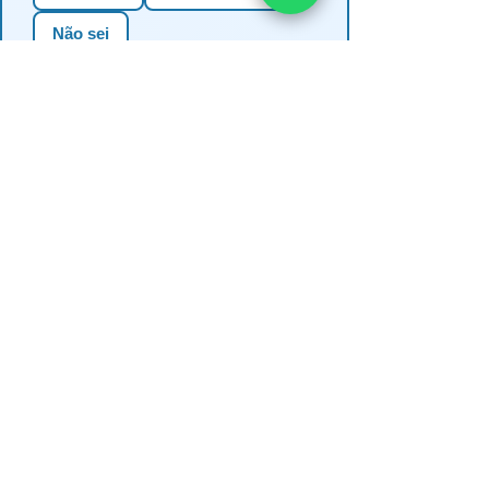
Não sei
3. Em qual estado?
RS
SC
PR
SP
MG
BA
GO
MS
4. Precisa de outorga + análise de
água?
✅ Sim (recomendado)
Não, só perfuração
Não sei se preciso