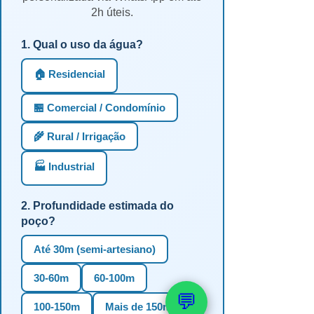
2h úteis.
1. Qual o uso da água?
🏠 Residencial
🏪 Comercial / Condomínio
🌾 Rural / Irrigação
🏭 Industrial
2. Profundidade estimada do
poço?
Até 30m (semi-artesiano)
30-60m
60-100m
💬
100-150m
Mais de 150m