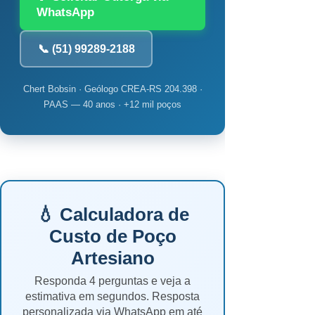
WhatsApp
📞 (51) 99289-2188
Chert Bobsin · Geólogo CREA-RS 204.398 ·
PAAS — 40 anos · +12 mil poços
💧 Calculadora de
Custo de Poço
Artesiano
Responda 4 perguntas e veja a
estimativa em segundos. Resposta
personalizada via WhatsApp em até