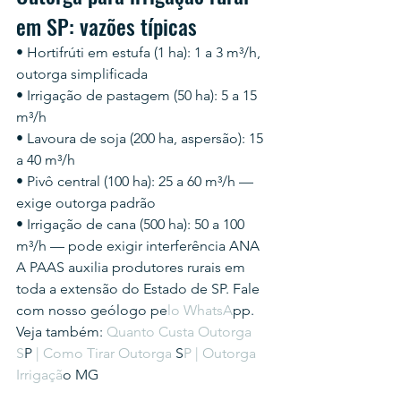
em SP: vazões típicas
• Hortifrúti em estufa (1 ha): 1 a 3 m³/h, 
outorga simplificada
• Irrigação de pastagem (50 ha): 5 a 15 
m³/h
• Lavoura de soja (200 ha, aspersão): 15 
a 40 m³/h
• Pivô central (100 ha): 25 a 60 m³/h — 
exige outorga padrão
• Irrigação de cana (500 ha): 50 a 100 
m³/h — pode exigir interferência ANA
A PAAS auxilia produtores rurais em 
toda a extensão do Estado de SP. Fale 
com nosso geólogo pe
lo WhatsA
pp.
Veja também: 
Quanto Custa Outorga 
S
P 
| Como Tirar Outorga
 S
P | Outorga 
Irrigaçã
o MG