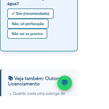
água?
✅ Sim (recomendado)
Não, só perfuração
Não sei se preciso
📚 Veja também: Outorga e
💬
Licenciamento
→ Quanto custa uma outorga de
poço artesiano
→ Como realizar a outorga do meu