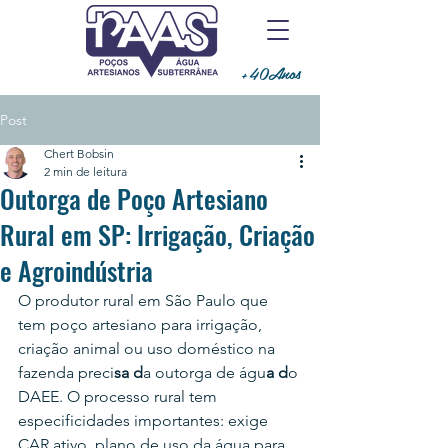
+40Anos
Post
Chert Bobsin
2 min de leitura
Outorga de Poço Artesiano
Rural em SP: Irrigação, Criação
e Agroindústria
O produtor rural em São Paulo que 
tem poço artesiano para irrigação, 
criação animal ou uso doméstico na 
fazenda preci
sa d
a outorga de águ
a d
o 
DAEE. O processo rural tem 
especificidades importantes: exige 
CAR ativo, plano de uso da água para 