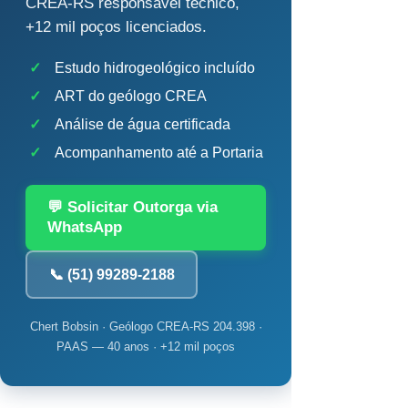
CREA-RS responsável técnico,
+12 mil poços licenciados.
✓
Estudo hidrogeológico incluído
✓
ART do geólogo CREA
✓
Análise de água certificada
✓
Acompanhamento até a Portaria
💬 Solicitar Outorga via
WhatsApp
📞 (51) 99289-2188
Chert Bobsin · Geólogo CREA-RS 204.398 ·
PAAS — 40 anos · +12 mil poços