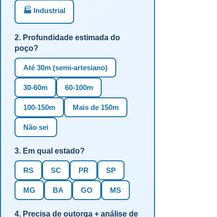
🏭 Industrial
2. Profundidade estimada do
poço?
Até 30m (semi-artesiano)
30-60m
60-100m
100-150m
Mais de 150m
Não sei
3. Em qual estado?
RS
SC
PR
SP
MG
BA
GO
MS
4. Precisa de outorga + análise de