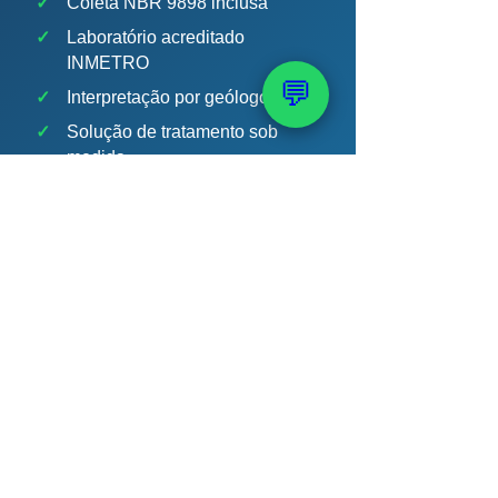
✓
Coleta NBR 9898 inclusa
✓
Laboratório acreditado
INMETRO
💬
✓
Interpretação por geólogo
✓
Solução de tratamento sob
medida
💬 Solicitar Análise de
Água
📞 (51) 99289-2188
Chert Bobsin · Geólogo CREA-RS 204.398 ·
PAAS — 40 anos · +12 mil poços