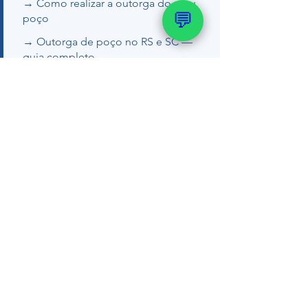
→ Como realizar a outorga do meu
💬
poço
→ Outorga de poço no RS e SC —
guia completo
→ Como regularizar poço artesiano
Quer um orçamento ou tirar dúvidas
com nosso geólogo?
💬 WhatsApp (51) 99289-
2188
📞 (51) 99289-2188