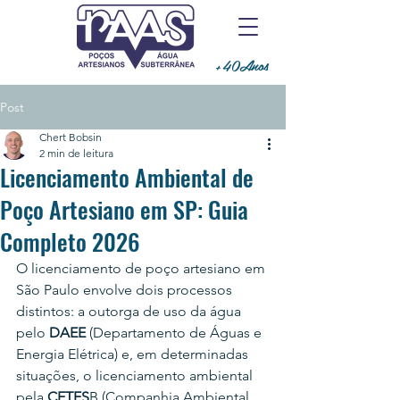
+40Anos
Post
Chert Bobsin
2 min de leitura
Licenciamento Ambiental de
Poço Artesiano em SP: Guia
Completo 2026
O licenciamento de poço artesiano em 
São Paulo envolve dois processos 
distintos: a outorga de uso da água 
pelo 
DAEE
 (Departamento de Águas e 
Energia Elétrica) e, em determinadas 
situações, o licenciamento ambiental 
pela
 CETES
B (Companhia Ambiental 