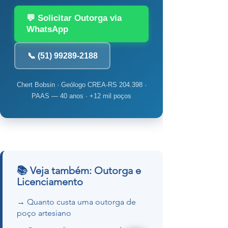
💬 Solicitar Outorga via
WhatsApp
📞 (51) 99289-2188
Chert Bobsin · Geólogo CREA-RS 204.398 ·
PAAS — 40 anos · +12 mil poços
📚 Veja também: Outorga e
Licenciamento
→ Quanto custa uma outorga de
poço artesiano