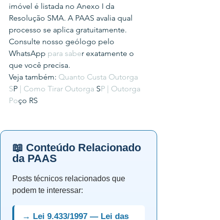
imóvel é listada no Anexo I da 
Resolução SMA. A PAAS avalia qual 
processo se aplica gratuitamente.
Consulte nosso geólogo pelo 
WhatsApp 
para sabe
r exatamente o 
que você precisa.
Veja também: 
Quanto Custa Outorga 
S
P 
| Como Tirar Outorga
 S
P | Outorga 
Po
ço RS
📖 Conteúdo Relacionado
da PAAS
Posts técnicos relacionados que
podem te interessar:
→ Lei 9.433/1997 — Lei das