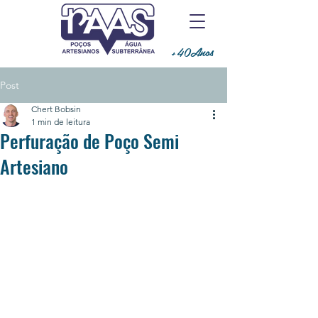
+40Anos
Post
Chert Bobsin
1 min de leitura
Perfuração de Poço Semi
Artesiano