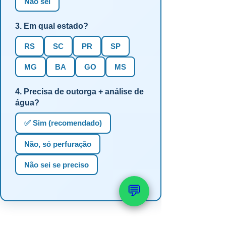
Não sei
3. Em qual estado?
RS
SC
PR
SP
MG
BA
GO
MS
4. Precisa de outorga + análise de
água?
✅ Sim (recomendado)
Não, só perfuração
Não sei se preciso
💬