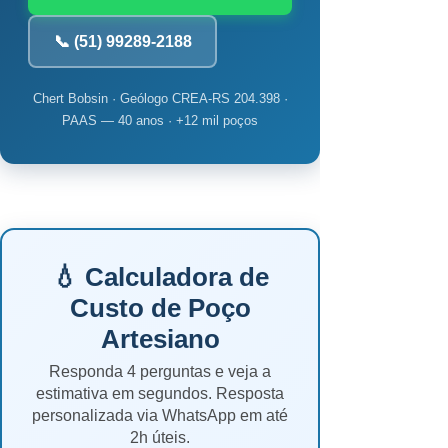
📞 (51) 99289-2188
Chert Bobsin · Geólogo CREA-RS 204.398 ·
PAAS — 40 anos · +12 mil poços
💧 Calculadora de
Custo de Poço
Artesiano
Responda 4 perguntas e veja a
estimativa em segundos. Resposta
personalizada via WhatsApp em até
2h úteis.