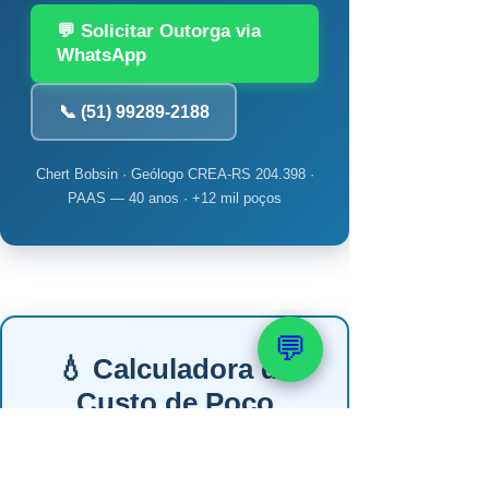
💬 Solicitar Outorga via
WhatsApp
📞 (51) 99289-2188
Chert Bobsin · Geólogo CREA-RS 204.398 ·
PAAS — 40 anos · +12 mil poços
💬
💧 Calculadora de
Custo de Poço
Artesiano
Responda 4 perguntas e veja a