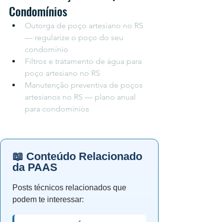
Condomínios
Outorga de poço artesiano no RS 
— regularize o poço do seu 
condomínio
Filtros e tratamento de água para 
poço artesiano no RS
Manutenção preventiva de poços 
artesianos no RS — plano anual 
para condomínios
📖 Conteúdo Relacionado
da PAAS
Posts técnicos relacionados que
podem te interessar: