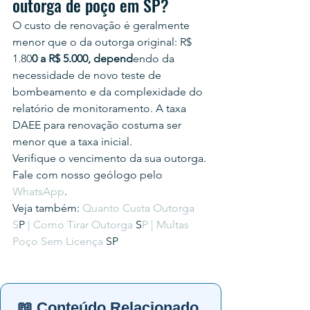
outorga de poço em SP?
O custo de renovação é geralmente 
menor que o da outorga original: R$ 
1.80
0 a R$ 5.000, depend
endo da 
necessidade de novo teste de 
bombeamento e da complexidade do 
relatório de monitoramento. A taxa 
DAEE para renovação costuma ser 
menor que a taxa inicial.
Verifique o vencimento da sua outorga. 
Fale com nosso geólogo pelo
WhatsApp
.
Veja também: 
Quanto Custa Outorga 
S
P 
| Como Tirar Outorga
 S
P | Multas 
Poço Sem Licença
 SP
📖 Conteúdo Relacionado