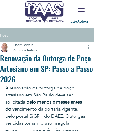
+40Anos
Post
Chert Bobsin
2 min de leitura
Renovação da Outorga de Poço
Artesiano em SP: Passo a Passo
2026
A renovação da outorga de poço 
artesiano em São Paulo deve ser 
solicitada
 pelo menos 6 meses antes 
do ven
cimento da portaria vigente, 
pelo portal SiGRH do DAEE. Outorgas 
vencidas tornam o uso irregular, 
expondo o proprietário às mesmas 