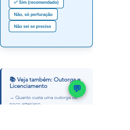
✅ Sim (recomendado)
Não, só perfuração
Não sei se preciso
📚 Veja também: Outorga e
Licenciamento
💬
→ Quanto custa uma outorga de
poço artesiano
→ Como realizar a outorga do meu
poço
→ Outorga de poço no RS e SC —