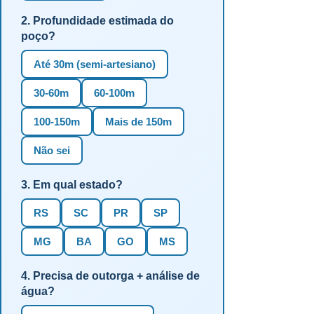
2. Profundidade estimada do
poço?
Até 30m (semi-artesiano)
30-60m
60-100m
100-150m
Mais de 150m
Não sei
3. Em qual estado?
RS
SC
PR
SP
MG
BA
GO
MS
4. Precisa de outorga + análise de
água?