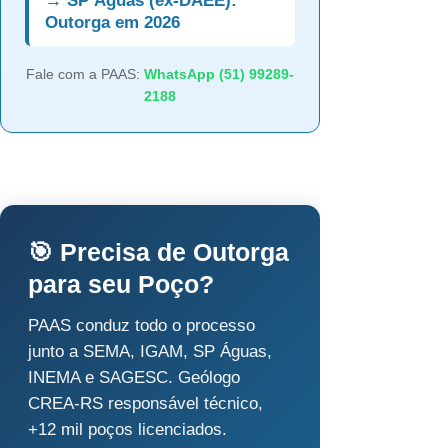
→ SP Águas (ex-DAEE):
Outorga em 2026
Fale com a PAAS:
WhatsApp (51) 99289-
2188
🎯 Precisa de Outorga
para seu Poço?
PAAS conduz todo o processo
junto a SEMA, IGAM, SP Águas,
INEMA e SAGESC. Geólogo
CREA-RS responsável técnico,
+12 mil poços licenciados.